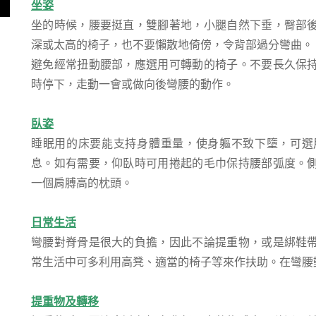
坐姿
坐的時候，腰要挺直，雙腳著地，小腿自然下垂，臀部
深或太高的椅子，也不要懶散地倚傍，令背部過分彎曲。
避免經常扭動腰部，應選用可轉動的椅子。不要長久保
時停下，走動一會或做向後彎腰的動作。
臥姿
睡眠用的床要能支持身體重量，使身軀不致下墮，可選
息。如有需要，仰臥時可用捲起的毛巾保持腰部弧度。
一個肩膊高的枕頭。
日常生活
彎腰對脊骨是很大的負擔，因此不論提重物，或是綁鞋
常生活中可多利用高凳、適當的椅子等來作扶助。在彎腰
提重物及轉移