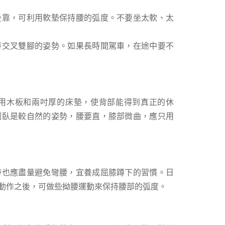
後靠，可利用軟墊保持腰的弧度。不要坐太軟、太
持交叉雙腳的姿勢。如果長時間駕車，在途中要不
用木板和兩吋厚的床墊，使背部能得到真正的休
側臥是較自然的姿勢，腰要直，膝部微曲，應只用
帶也應盡量避免彎腰，宜養成屈膝蹲下的習慣。日
動作之後，可做些拗腰運動來保持腰部的弧度。