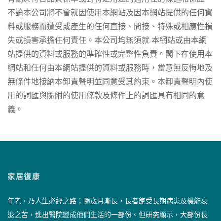
不論本公司將不會就因使用本網站及因本網站提供的任何資
料或服務而遭受或產生的任何直接、間接、特殊或相應性損
失或損害承擔任何責任。本公司均無須就 本網站或由本網
站提供的資料或服務的準確性或完整性負責。閣下在使用本
網站和任何由本網站提供的資料或服務時，當意無反悔地及
無條件地接納本卸責聲明並同意受其約束。本卸責聲明內使
用的詞匯與隨附的使用條款及條件上的詞匯具有相同的意
義。
家居復康
年老，乃人生必經之路；隨歲月漸長，長者飽受長期病患及機能衰
退之苦，進出醫院變成他們生活的一部份。但研究顯示，大部份長